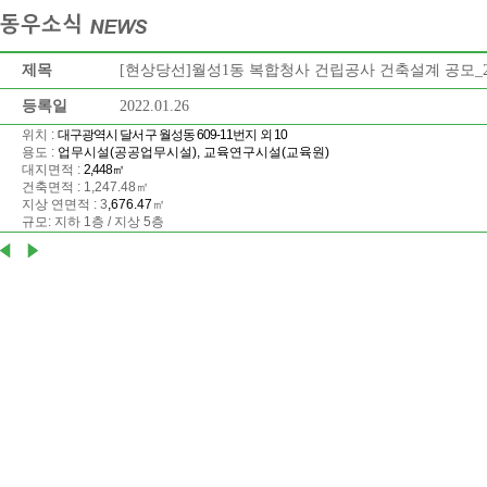
제목
[현상당선]월성1동 복합청사 건립공사 건축설계 공모_20
등록일
2022.01.26
위치 :
대구광역시 달서구 월성동
609-11
번지 외
10
용도 :
업무시설
(
공공업무시설
),
교육연구시설
(
교육원
)
대지면적 :
2,448
㎡
건축면적 : 1,247.48㎡
지상 연면적 : 3
,676.47
㎡
규모: 지하
1층 / 지상 5층