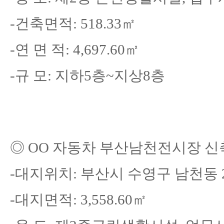
-
건축면적
: 518.33
㎡
-
연 면 적
: 4,697.60
㎡
-
규 모
: 지하5층~지상8층
◎
OO 자동차 부산남천전시장 
-
대지위치
: 부산시 수영구 남천동 2
-
대지면적
: 3,558.60㎡