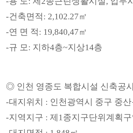
-
용 도
: 제2종근린생활시설, 업무
-
건축면적
: 2,102.27
㎡
-
연 면 적
: 19,840,47
㎡
-
규 모
: 지하4층~지상14층
◎
인천 영종도 복합시설 신축공
-대지위치
:
인천광역시
중구
중산
-지역지구
:
제
1
종지구단위계획구
-대지면적
: 1,848
㎡