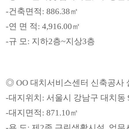
-
건축면적
: 886.38
㎡
-
연 면 적
: 4,916.00
㎡
-
규 모
: 지하2층~지상3층
◎
OO 대치서비스센터 신축공사
-
대지위치
: 서울시 강남구 대치동 9
-
대지면적
: 871.10㎡
-
용 도
: 제2종 근린생활시설, 업