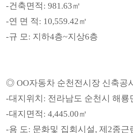
-
건축면적
: 981.63
㎡
-
연 면 적
: 10,559.42
㎡
-
규 모
: 지하4층~지상6층
◎
OO자동차 순천전시장 신축공
-
대지위치
: 전라남도 순천시 해룡면
-
대지면적
: 4,445.00㎡
-
용 도
: 문화및 집회시설, 제2종