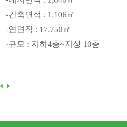
-건축면적
: 1,106
㎡
-연면적
: 17,750
㎡
-규모
:
지하
4
층~
지상
10
층