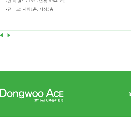
-건 폐 율: 7.18% (법정 70%이하)
-규 모: 지하1층, 지상3층